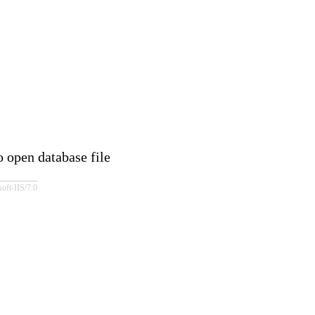
 database file
IIS/7.0